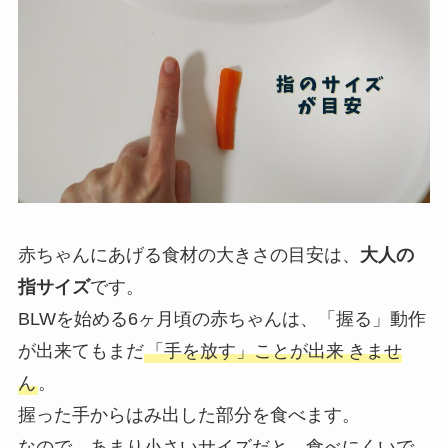
赤ちゃんにあげる食材の大きさの目安は、
大人の
指サイズ
です。
BLWを始める6ヶ月頃の赤ちゃんは、「握る」動作
が出来ても
まだ
「手を放す」ことが出来
きませ
ん
。
握った手からはみ出した部分を食べます。
なので、あまり小さいサイズだと、食べにくいで